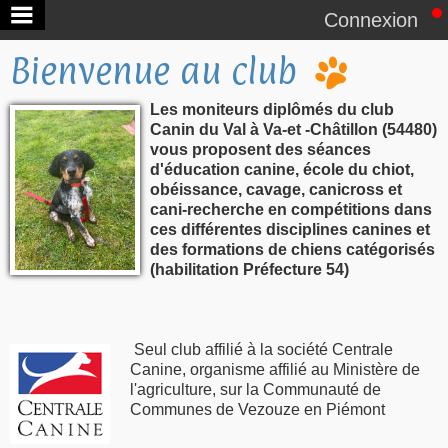
Connexion
Devenez membre
Bienvenue au club
Ecole du chiot
Les m
oniteurs diplômés du club
Canin du Val à Va-et -Châtillon (54480)
Obeissance
vous proposent des séances
d'éducation canine, école du chiot,
Cavage
obéissance, cavage, canicross et
cani-recherche en compétitions dans
Canicross
ces différentes disciplines canines et
des formations de chiens catégorisés
R.U.
(habilitation Préfecture 54)
Archives
Seul club affilié à la société Centrale
Canine, organisme affilié au Ministère de
Docs à télécharger
l'agriculture, sur la Communauté de
Communes de Vezouze en Piémont
Galerie